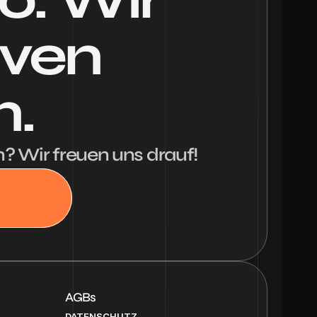
ven 
n.
n? Wir freuen uns drauf!
AGBs
DATENSCHUTZ