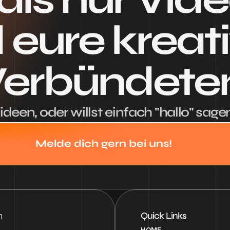
 eure kreati
erbündete
ideen, oder willst einfach "hallo" sage
Melde dich gern bei uns!
Quick Links
n
HOME